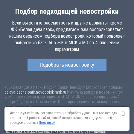
Подбор подходящей новостройки
Если вы хотите рассмотреть и другие варианты, кроме
ЖК «Белая дача парк», предлагаем вам воспользоваться
нашим сервисом подбора новостроек, который позволяет
выбрать из базы 665 ЖК в МСК и МО по 4 ключевым
параметрам
Подобрать новостройку
ЖК «Белая дача парк»
Россия
Санкт-Петербург
Московская область,
belaya-dacha-park.novopoisk.msk.ru
Купить квартиру в новом жилом
комплексе «Белая дача парк» от «ПАО «ПИК-специализированный
застройщик»» в г. Котельники. Квартиры различных планировок от
7.44 млн рублей!
Используя сайт, вы соглашаетесь на обработку данных в Cookies для
Новостройки Санкт-Петербурга
Новостройки Москвы
корректной работы сайта, вашей персонализации и других целей,
Информация на сайте взята из открытых источников, не является
предусмотренных
Политикой
публичной офертой и распространяется для ознакомления.
Пользовательское соглашение
Соглашение о размещении