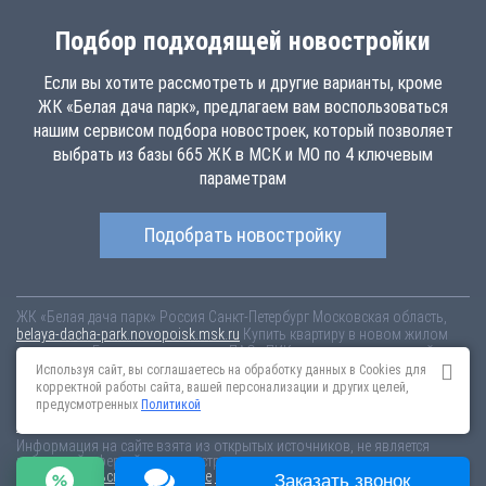
Подбор подходящей новостройки
Если вы хотите рассмотреть и другие варианты, кроме
ЖК «Белая дача парк», предлагаем вам воспользоваться
нашим сервисом подбора новостроек, который позволяет
выбрать из базы 665 ЖК в МСК и МО по 4 ключевым
параметрам
Подобрать новостройку
ЖК «Белая дача парк»
Россия
Санкт-Петербург
Московская область,
belaya-dacha-park.novopoisk.msk.ru
Купить квартиру в новом жилом
комплексе «Белая дача парк» от «ПАО «ПИК-специализированный
застройщик»» в г. Котельники. Квартиры различных планировок от
Используя сайт, вы соглашаетесь на обработку данных в Cookies для
7.44 млн рублей!
корректной работы сайта, вашей персонализации и других целей,
предусмотренных
Политикой
Новостройки Санкт-Петербурга
Новостройки Москвы
Информация на сайте взята из открытых источников, не является
публичной офертой и распространяется для ознакомления.
Пользовательское соглашение
Соглашение о размещении
Заказать звонок