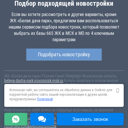
Подбор подходящей новостройки
Если вы хотите рассмотреть и другие варианты, кроме
ЖК «Белая дача парк», предлагаем вам воспользоваться
нашим сервисом подбора новостроек, который позволяет
выбрать из базы 665 ЖК в МСК и МО по 4 ключевым
параметрам
Подобрать новостройку
ЖК «Белая дача парк»
Россия
Санкт-Петербург
Московская область,
belaya-dacha-park.novopoisk.msk.ru
Купить квартиру в новом жилом
комплексе «Белая дача парк» от «ПАО «ПИК-специализированный
застройщик»» в г. Котельники. Квартиры различных планировок от
Используя сайт, вы соглашаетесь на обработку данных в Cookies для
7.44 млн рублей!
корректной работы сайта, вашей персонализации и других целей,
предусмотренных
Политикой
Новостройки Санкт-Петербурга
Новостройки Москвы
Информация на сайте взята из открытых источников, не является
публичной офертой и распространяется для ознакомления.
Пользовательское соглашение
Соглашение о размещении
Заказать звонок
Пояснение об информационно-рекламном характере сведений
Политика конфиденциальности