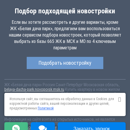
Подбор подходящей новостройки
Если вы хотите рассмотреть и другие варианты, кроме
ЖК «Белая дача парк», предлагаем вам воспользоваться
нашим сервисом подбора новостроек, который позволяет
выбрать из базы 665 ЖК в МСК и МО по 4 ключевым
параметрам
Подобрать новостройку
ЖК «Белая дача парк»
Россия
Санкт-Петербург
Московская область,
belaya-dacha-park.novopoisk.msk.ru
Купить квартиру в новом жилом
комплексе «Белая дача парк» от «ПАО «ПИК-специализированный
застройщик»» в г. Котельники. Квартиры различных планировок от
Используя сайт, вы соглашаетесь на обработку данных в Cookies для
7.44 млн рублей!
корректной работы сайта, вашей персонализации и других целей,
предусмотренных
Политикой
Новостройки Санкт-Петербурга
Новостройки Москвы
Информация на сайте взята из открытых источников, не является
публичной офертой и распространяется для ознакомления.
Пользовательское соглашение
Соглашение о размещении
Заказать звонок