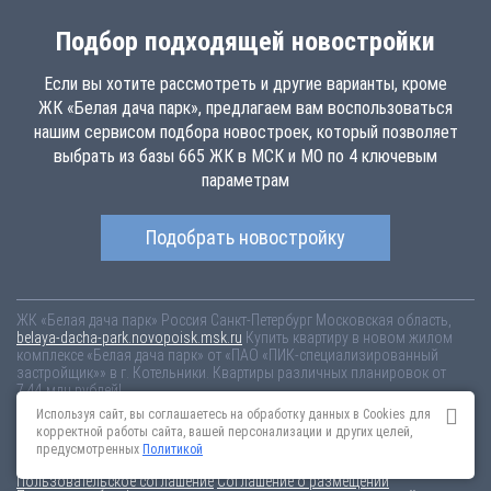
Подбор подходящей новостройки
Если вы хотите рассмотреть и другие варианты, кроме
ЖК «Белая дача парк», предлагаем вам воспользоваться
нашим сервисом подбора новостроек, который позволяет
выбрать из базы 665 ЖК в МСК и МО по 4 ключевым
параметрам
Подобрать новостройку
ЖК «Белая дача парк»
Россия
Санкт-Петербург
Московская область,
belaya-dacha-park.novopoisk.msk.ru
Купить квартиру в новом жилом
комплексе «Белая дача парк» от «ПАО «ПИК-специализированный
застройщик»» в г. Котельники. Квартиры различных планировок от
7.44 млн рублей!
Используя сайт, вы соглашаетесь на обработку данных в Cookies для
Новостройки Санкт-Петербурга
Новостройки Москвы
корректной работы сайта, вашей персонализации и других целей,
Информация на сайте взята из открытых источников, не является
предусмотренных
Политикой
публичной офертой и распространяется для ознакомления.
Пользовательское соглашение
Соглашение о размещении