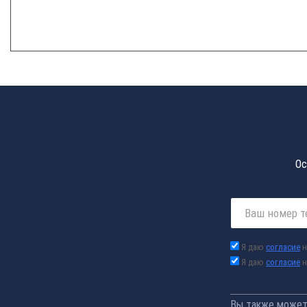
Ос
Я даю
согласие
н
Я даю
согласие
н
Вы также можете