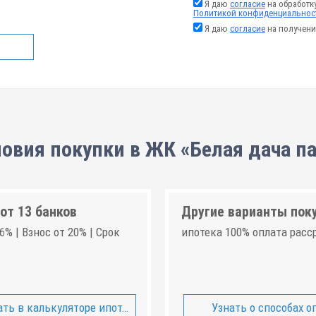
Я даю
согласие
на обработк
Политикой конфиденциальнос
Я даю
согласие
на получени
овия покупки в ЖК «Белая дача п
от 13 банков
Другие варианты пок
6% | Взнос от 20% | Срок
ипотека 100% оплата расс
ть в калькуляторе ипотеки
Узнать о способах о