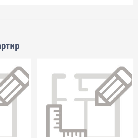
артир