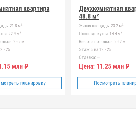
мнатная квартира
Двухкомнатная ква
48.8 м²
2
2
адь:
21.8 м
Жилая площадь:
23.2 м
2
2
хни:
22.9 м
Площадь кухни:
14.4 м
олков:
2.62 м
Высота потолков:
2.62 м
2 - 25
Этаж:
5 из 12 - 25
Отделка:
—
.15 млн ₽
Цена:
11.25 млн ₽
мотреть планировку
Посмотреть плани