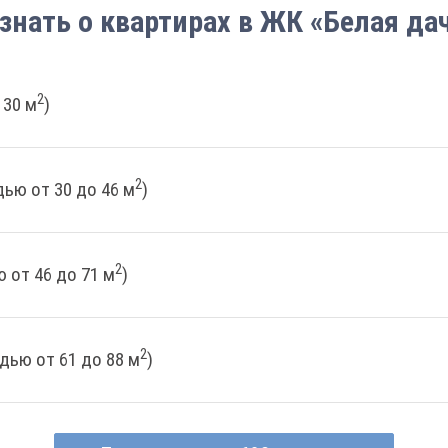
знать о квартирах в ЖК «Белая да
2
 30 м
)
2
ью от 30 до 46 м
)
2
 от 46 до 71 м
)
2
дью от 61 до 88 м
)