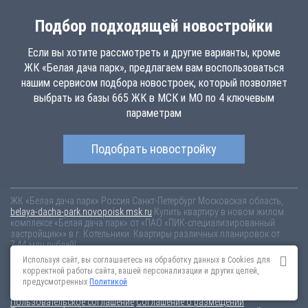
Подбор подходящей новостройки
Если вы хотите рассмотреть и другие варианты, кроме
ЖК «Белая дача парк», предлагаем вам воспользоваться
нашим сервисом подбора новостроек, который позволяет
выбрать из базы 665 ЖК в МСК и МО по 4 ключевым
параметрам
Подобрать новостройку
ЖК «Белая дача парк»
Россия
Санкт-Петербург
Московская область,
belaya-dacha-park.novopoisk.msk.ru
Купить квартиру в новом жилом
комплексе «Белая дача парк» от «ПАО «ПИК-специализированный
застройщик»» в г. Котельники. Квартиры различных планировок от
7.44 млн рублей!
Используя сайт, вы соглашаетесь на обработку данных в Cookies для
Новостройки Санкт-Петербурга
Новостройки Москвы
корректной работы сайта, вашей персонализации и других целей,
Информация на сайте взята из открытых источников, не является
предусмотренных
Политикой
публичной офертой и распространяется для ознакомления.
Пользовательское соглашение
Соглашение о размещении