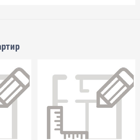
артир