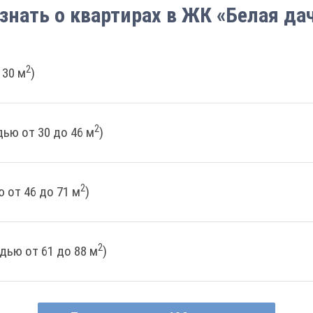
знать о квартирах в ЖК «Белая да
2
 30 м
)
2
ью от 30 до 46 м
)
2
 от 46 до 71 м
)
2
дью от 61 до 88 м
)