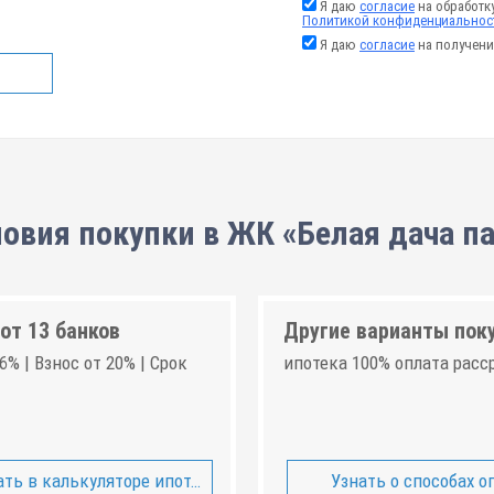
Я даю
согласие
на обработк
Политикой конфиденциальнос
Я даю
согласие
на получени
овия покупки в ЖК «Белая дача п
от 13 банков
Другие варианты пок
6% | Взнос от 20% | Срок
ипотека 100% оплата расс
ть в калькуляторе ипотеки
Узнать о способах о