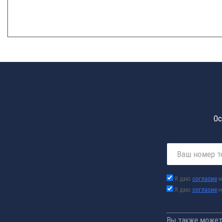
Ос
Я даю
согласие
н
Я даю
согласие
н
Вы также можете