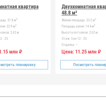
мнатная квартира
Двухкомнатная ква
48.8 м²
2
2
адь:
21.8 м
Жилая площадь:
23.2 м
2
2
хни:
22.9 м
Площадь кухни:
14.4 м
олков:
2.62 м
Высота потолков:
2.62 м
2 - 25
Этаж:
5 из 12 - 25
Отделка:
—
.15 млн ₽
Цена:
11.25 млн ₽
мотреть планировку
Посмотреть плани