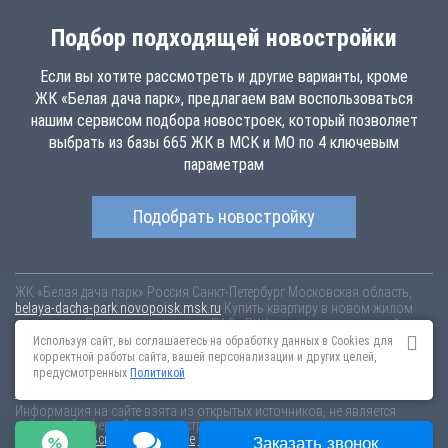
Подбор подходящей новостройки
Если вы хотите рассмотреть и другие варианты, кроме
ЖК «Белая дача парк», предлагаем вам воспользоваться
нашим сервисом подбора новостроек, который позволяет
выбрать из базы 665 ЖК в МСК и МО по 4 ключевым
параметрам
Подобрать новостройку
ЖК «Белая дача парк»
Россия
Санкт-Петербург
Московская область,
belaya-dacha-park.novopoisk.msk.ru
Купить квартиру в новом жилом
комплексе «Белая дача парк» от «ПАО «ПИК-специализированный
застройщик»» в г. Котельники. Квартиры различных планировок от
Используя сайт, вы соглашаетесь на обработку данных в Cookies для
7.44 млн рублей!
корректной работы сайта, вашей персонализации и других целей,
предусмотренных
Политикой
Новостройки Санкт-Петербурга
Новостройки Москвы
Информация на сайте взята из открытых источников, не является
публичной офертой и распространяется для ознакомления.
Пользовательское соглашение
Соглашение о размещении
Заказать звонок