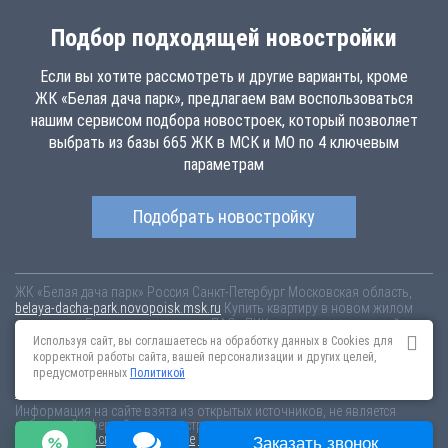
Подбор подходящей новостройки
Если вы хотите рассмотреть и другие варианты, кроме
ЖК «Белая дача парк», предлагаем вам воспользоваться
нашим сервисом подбора новостроек, который позволяет
выбрать из базы 665 ЖК в МСК и МО по 4 ключевым
параметрам
Подобрать новостройку
ЖК «Белая дача парк»
Россия
Санкт-Петербург
Московская область,
belaya-dacha-park.novopoisk.msk.ru
Купить квартиру в новом жилом
комплексе «Белая дача парк» от «ПАО «ПИК-специализированный
застройщик»» в г. Котельники. Квартиры различных планировок от
Используя сайт, вы соглашаетесь на обработку данных в Cookies для
7.44 млн рублей!
корректной работы сайта, вашей персонализации и других целей,
предусмотренных
Политикой
Новостройки Санкт-Петербурга
Новостройки Москвы
Информация на сайте взята из открытых источников, не является
публичной офертой и распространяется для ознакомления.
Пользовательское соглашение
Соглашение о размещении
Заказать звонок