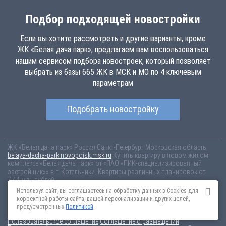
Подбор подходящей новостройки
Если вы хотите рассмотреть и другие варианты, кроме
ЖК «Белая дача парк», предлагаем вам воспользоваться
нашим сервисом подбора новостроек, который позволяет
выбрать из базы 665 ЖК в МСК и МО по 4 ключевым
параметрам
Подобрать новостройку
ЖК «Белая дача парк»
Россия
Санкт-Петербург
Московская область,
belaya-dacha-park.novopoisk.msk.ru
Купить квартиру в новом жилом
комплексе «Белая дача парк» от «ПАО «ПИК-специализированный
застройщик»» в г. Котельники. Квартиры различных планировок от
7.44 млн рублей!
Используя сайт, вы соглашаетесь на обработку данных в Cookies для
Новостройки Санкт-Петербурга
Новостройки Москвы
корректной работы сайта, вашей персонализации и других целей,
Информация на сайте взята из открытых источников, не является
предусмотренных
Политикой
публичной офертой и распространяется для ознакомления.
Пользовательское соглашение
Соглашение о размещении