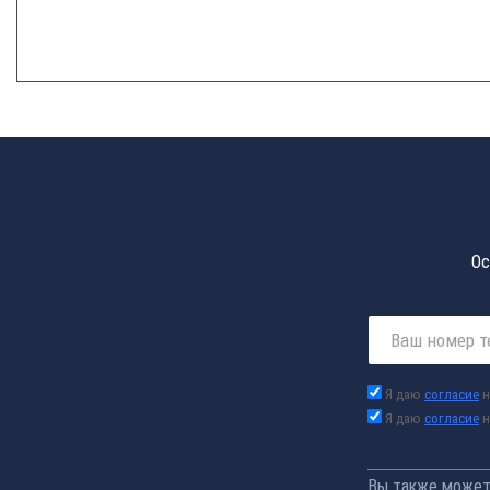
Ос
Я даю
согласие
н
Я даю
согласие
н
Вы также можете