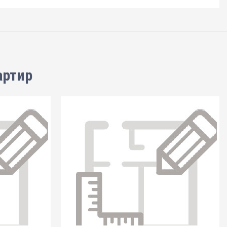
артир