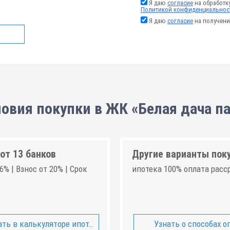
Я даю
согласие
на обработк
Политикой конфиденциальнос
Я даю
согласие
на получени
овия покупки в ЖК «Белая дача п
от 13 банков
Другие варианты пок
6% | Взнос от 20% | Срок
ипотека 100% оплата расс
ть в калькуляторе ипотеки
Узнать о способах о