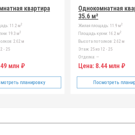
мнатная квартира
Однокомнатная ква
35.6 м²
2
2
адь:
11.2 м
Жилая площадь:
11.9 м
2
2
хни:
19.3 м
Площадь кухни:
16.2 м
олков:
2.62 м
Высота потолков:
2.62 м
2 - 25
Этаж:
25 из 12 - 25
Отделка:
—
49 млн ₽
Цена:
8.44 млн ₽
мотреть планировку
Посмотреть плани