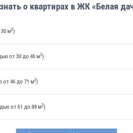
знать о квартирах в ЖК «Белая да
2
 30 м
)
2
ью от 30 до 46 м
)
2
 от 46 до 71 м
)
2
дью от 61 до 88 м
)