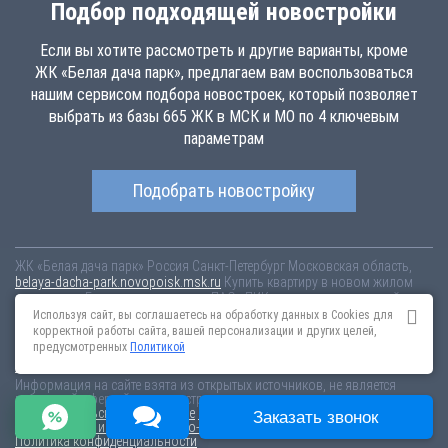
Подбор подходящей новостройки
Если вы хотите рассмотреть и другие варианты, кроме
ЖК «Белая дача парк», предлагаем вам воспользоваться
нашим сервисом подбора новостроек, который позволяет
выбрать из базы 665 ЖК в МСК и МО по 4 ключевым
параметрам
Подобрать новостройку
ЖК «Белая дача парк»
Россия
Санкт-Петербург
Московская область,
belaya-dacha-park.novopoisk.msk.ru
Купить квартиру в новом жилом
комплексе «Белая дача парк» от «ПАО «ПИК-специализированный
застройщик»» в г. Котельники. Квартиры различных планировок от
Используя сайт, вы соглашаетесь на обработку данных в Cookies для
7.44 млн рублей!
корректной работы сайта, вашей персонализации и других целей,
предусмотренных
Политикой
Новостройки Санкт-Петербурга
Новостройки Москвы
Информация на сайте взята из открытых источников, не является
публичной офертой и распространяется для ознакомления.
Пользовательское соглашение
Соглашение о размещении
Заказать звонок
Пояснение об информационно-рекламном характере сведений
Политика конфиденциальности