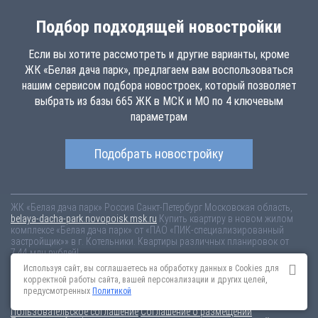
Подбор подходящей новостройки
Если вы хотите рассмотреть и другие варианты, кроме
ЖК «Белая дача парк», предлагаем вам воспользоваться
нашим сервисом подбора новостроек, который позволяет
выбрать из базы 665 ЖК в МСК и МО по 4 ключевым
параметрам
Подобрать новостройку
ЖК «Белая дача парк»
Россия
Санкт-Петербург
Московская область,
belaya-dacha-park.novopoisk.msk.ru
Купить квартиру в новом жилом
комплексе «Белая дача парк» от «ПАО «ПИК-специализированный
застройщик»» в г. Котельники. Квартиры различных планировок от
7.44 млн рублей!
Используя сайт, вы соглашаетесь на обработку данных в Cookies для
Новостройки Санкт-Петербурга
Новостройки Москвы
корректной работы сайта, вашей персонализации и других целей,
Информация на сайте взята из открытых источников, не является
предусмотренных
Политикой
публичной офертой и распространяется для ознакомления.
Пользовательское соглашение
Соглашение о размещении