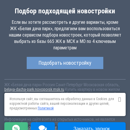
Подбор подходящей новостройки
Если вы хотите рассмотреть и другие варианты, кроме
ЖК «Белая дача парк», предлагаем вам воспользоваться
нашим сервисом подбора новостроек, который позволяет
выбрать из базы 665 ЖК в МСК и МО по 4 ключевым
параметрам
Подобрать новостройку
ЖК «Белая дача парк»
Россия
Санкт-Петербург
Московская область,
belaya-dacha-park.novopoisk.msk.ru
Купить квартиру в новом жилом
комплексе «Белая дача парк» от «ПАО «ПИК-специализированный
застройщик»» в г. Котельники. Квартиры различных планировок от
Используя сайт, вы соглашаетесь на обработку данных в Cookies для
7.44 млн рублей!
корректной работы сайта, вашей персонализации и других целей,
предусмотренных
Политикой
Новостройки Санкт-Петербурга
Новостройки Москвы
Информация на сайте взята из открытых источников, не является
публичной офертой и распространяется для ознакомления.
Пользовательское соглашение
Соглашение о размещении
Заказать звонок