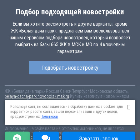
Подбор подходящей новостройки
Если вы хотите рассмотреть и другие варианты, кроме
ЖК «Белая дача парк», предлагаем вам воспользоваться
нашим сервисом подбора новостроек, который позволяет
выбрать из базы 665 ЖК в МСК и МО по 4 ключевым
параметрам
Подобрать новостройку
ЖК «Белая дача парк»
Россия
Санкт-Петербург
Московская область,
belaya-dacha-park.novopoisk.msk.ru
Купить квартиру в новом жилом
комплексе «Белая дача парк» от «ПАО «ПИК-специализированный
застройщик»» в г. Котельники. Квартиры различных планировок от
Используя сайт, вы соглашаетесь на обработку данных в Cookies для
7.44 млн рублей!
корректной работы сайта, вашей персонализации и других целей,
предусмотренных
Политикой
Новостройки Санкт-Петербурга
Новостройки Москвы
Информация на сайте взята из открытых источников, не является
публичной офертой и распространяется для ознакомления.
Пользовательское соглашение
Соглашение о размещении
Заказать звонок