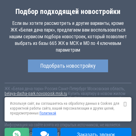
Подбор подходящей новостройки
Если вы хотите рассмотреть и другие варианты, кроме
ЖК «Белая дача парк», предлагаем вам воспользоваться
нашим сервисом подбора новостроек, который позволяет
выбрать из базы 665 ЖК в МСК и МО по 4 ключевым
параметрам
Подобрать новостройку
ЖК «Белая дача парк»
Россия
Санкт-Петербург
Московская область,
belaya-dacha-park.novopoisk.msk.ru
Купить квартиру в новом жилом
комплексе «Белая дача парк» от «ПАО «ПИК-специализированный
застройщик»» в г. Котельники. Квартиры различных планировок от
Используя сайт, вы соглашаетесь на обработку данных в Cookies для
7.44 млн рублей!
корректной работы сайта, вашей персонализации и других целей,
предусмотренных
Политикой
Новостройки Санкт-Петербурга
Новостройки Москвы
Информация на сайте взята из открытых источников, не является
публичной офертой и распространяется для ознакомления.
Пользовательское соглашение
Соглашение о размещении
Заказать звонок