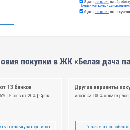
Я даю
согласие
на обработк
Политикой конфиденциальнос
Я даю
согласие
на получени
овия покупки в ЖК «Белая дача п
от 13 банков
Другие варианты пок
6% | Взнос от 20% | Срок
ипотека 100% оплата расс
ть в калькуляторе ипотеки
Узнать о способах о