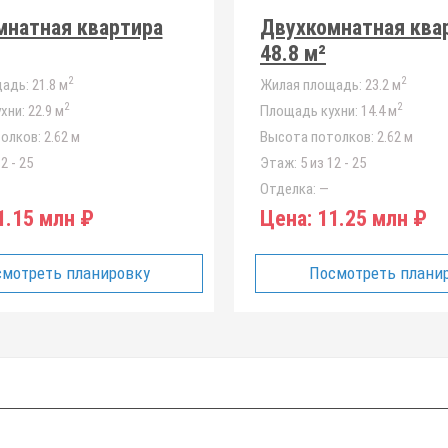
мнатная квартира
Двухкомнатная ква
48.8 м²
2
2
адь:
21.8 м
Жилая площадь:
23.2 м
2
2
хни:
22.9 м
Площадь кухни:
14.4 м
олков:
2.62 м
Высота потолков:
2.62 м
2 - 25
Этаж:
5 из 12 - 25
Отделка:
—
.15 млн ₽
Цена:
11.25 млн ₽
мотреть планировку
Посмотреть плани