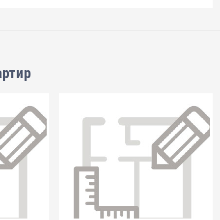
артир