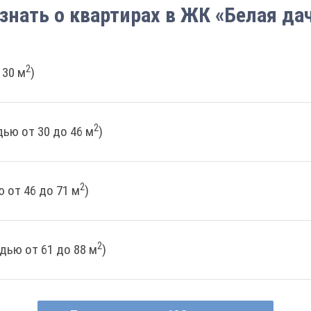
знать о квартирах в ЖК «Белая да
2
 30 м
)
2
ью от 30 до 46 м
)
2
 от 46 до 71 м
)
2
дью от 61 до 88 м
)