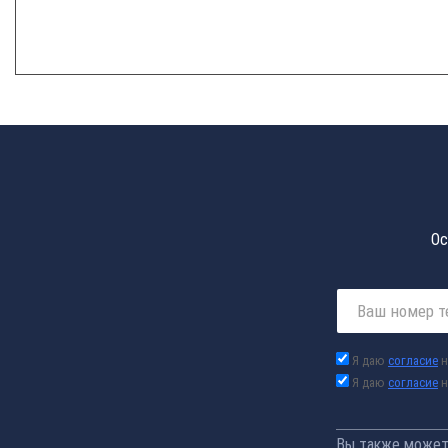
Ос
Я даю
согласие
н
Я даю
согласие
н
Вы также можете