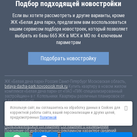
Подбор подходящей новостройки
Если вы хотите рассмотреть и другие варианты, кроме
ЖК «Белая дача парк», предлагаем вам воспользоваться
нашим сервисом подбора новостроек, который позволяет
выбрать из базы 665 ЖК в МСК и МО по 4 ключевым
параметрам
Подобрать новостройку
ЖК «Белая дача парк»
Россия
Санкт-Петербург
Московская область,
belaya-dacha-park.novopoisk.msk.ru
Купить квартиру в новом жилом
комплексе «Белая дача парк» от «ПАО «ПИК-специализированный
застройщик»» в г. Котельники. Квартиры различных планировок от
7.44 млн рублей!
Используя сайт, вы соглашаетесь на обработку данных в Cookies для
Новостройки Санкт-Петербурга
Новостройки Москвы
корректной работы сайта, вашей персонализации и других целей,
Информация на сайте взята из открытых источников, не является
предусмотренных
Политикой
публичной офертой и распространяется для ознакомления.
Пользовательское соглашение
Соглашение о размещении
Пояснение об информационно-рекламном характере сведений
Политика конфиденциальности