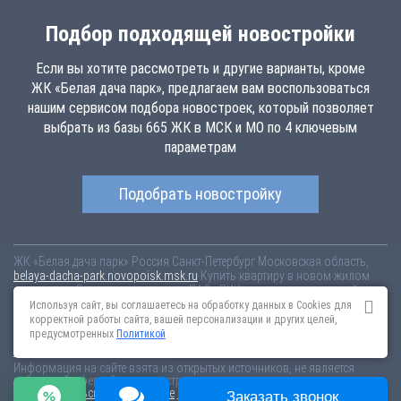
Подбор подходящей новостройки
Если вы хотите рассмотреть и другие варианты, кроме
ЖК «Белая дача парк», предлагаем вам воспользоваться
нашим сервисом подбора новостроек, который позволяет
выбрать из базы 665 ЖК в МСК и МО по 4 ключевым
параметрам
Подобрать новостройку
ЖК «Белая дача парк»
Россия
Санкт-Петербург
Московская область,
belaya-dacha-park.novopoisk.msk.ru
Купить квартиру в новом жилом
комплексе «Белая дача парк» от «ПАО «ПИК-специализированный
застройщик»» в г. Котельники. Квартиры различных планировок от
Используя сайт, вы соглашаетесь на обработку данных в Cookies для
7.44 млн рублей!
корректной работы сайта, вашей персонализации и других целей,
предусмотренных
Политикой
Новостройки Санкт-Петербурга
Новостройки Москвы
Информация на сайте взята из открытых источников, не является
публичной офертой и распространяется для ознакомления.
Пользовательское соглашение
Соглашение о размещении
Заказать звонок