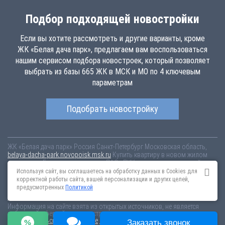
Подбор подходящей новостройки
Если вы хотите рассмотреть и другие варианты, кроме
ЖК «Белая дача парк», предлагаем вам воспользоваться
нашим сервисом подбора новостроек, который позволяет
выбрать из базы 665 ЖК в МСК и МО по 4 ключевым
параметрам
Подобрать новостройку
ЖК «Белая дача парк»
Россия
Санкт-Петербург
Московская область,
belaya-dacha-park.novopoisk.msk.ru
Купить квартиру в новом жилом
комплексе «Белая дача парк» от «ПАО «ПИК-специализированный
застройщик»» в г. Котельники. Квартиры различных планировок от
Используя сайт, вы соглашаетесь на обработку данных в Cookies для
7.44 млн рублей!
корректной работы сайта, вашей персонализации и других целей,
предусмотренных
Политикой
Новостройки Санкт-Петербурга
Новостройки Москвы
Информация на сайте взята из открытых источников, не является
публичной офертой и распространяется для ознакомления.
Пользовательское соглашение
Соглашение о размещении
Заказать звонок