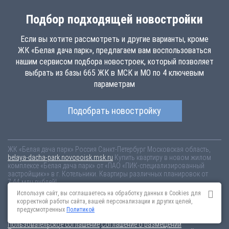
Подбор подходящей новостройки
Если вы хотите рассмотреть и другие варианты, кроме
ЖК «Белая дача парк», предлагаем вам воспользоваться
нашим сервисом подбора новостроек, который позволяет
выбрать из базы 665 ЖК в МСК и МО по 4 ключевым
параметрам
Подобрать новостройку
ЖК «Белая дача парк»
Россия
Санкт-Петербург
Московская область,
belaya-dacha-park.novopoisk.msk.ru
Купить квартиру в новом жилом
комплексе «Белая дача парк» от «ПАО «ПИК-специализированный
застройщик»» в г. Котельники. Квартиры различных планировок от
7.44 млн рублей!
Используя сайт, вы соглашаетесь на обработку данных в Cookies для
Новостройки Санкт-Петербурга
Новостройки Москвы
корректной работы сайта, вашей персонализации и других целей,
Информация на сайте взята из открытых источников, не является
предусмотренных
Политикой
публичной офертой и распространяется для ознакомления.
Пользовательское соглашение
Соглашение о размещении